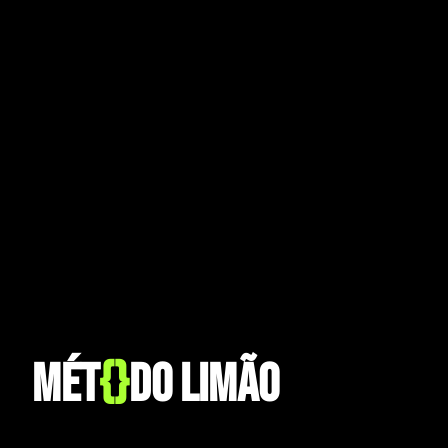
mét
{}
do limão