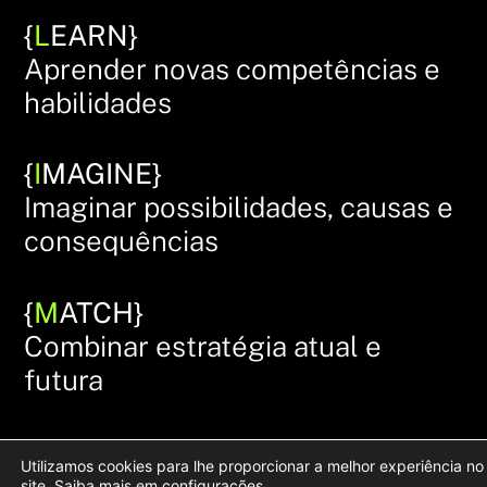
{
L
EARN}
Aprender novas competências e
habilidades
{
I
MAGINE}
Imaginar possibilidades, causas e
consequências
{
M
ATCH}
Combinar estratégia atual e
futura
{
A
CT}
Utilizamos cookies para lhe proporcionar a melhor experiência no
Agir para aprender e implementar
site. Saiba mais em
configurações
.