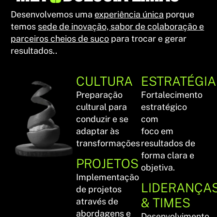
Desenvolvemos uma
experiência única
porque
temos
sede de inovação, sabor de colaboração e
parceiros cheios de suco
para trocar e gerar
resultados..
CULTURA
ESTRATÉGIA
Preparação
Fortalecimento
cultural para
estratégico
conduzir e se
com
adaptar às
foco em
transformações
resultados de
forma clara e
PROJETOS
objetiva.
Implementação
LIDERANÇA
de projetos
& TIMES
através de
abordagens e
Desenvolvimento