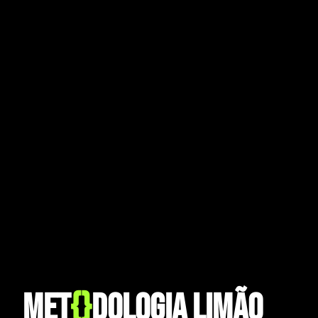
Met
{}
dologia limão