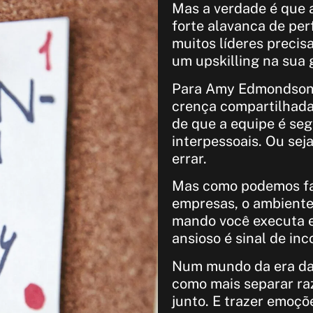
Mas a verdade é que 
forte alavanca de pe
muitos líderes preci
um upskilling na sua 
Para Amy Edmondson,
crença compartilhad
de que a equipe é seg
interpessoais. Ou sej
errar.
Mas como podemos faz
empresas, o ambiente
mando você executa e
ansioso é sinal de in
Num mundo da era da i
como mais separar ra
junto. E trazer emoçõ