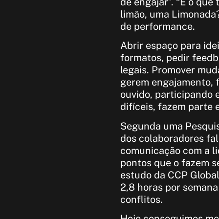
de engajar”. “É o qu
limão, uma Limonada?”
de performance.
Abrir espaço para ide
formatos, pedir feedb
legais. Promover mu
gerem engajamento, f
ouvido, participando
difíceis, fazem parte
Segunda uma Pesquis
dos colaboradores fal
comunicação com a li
pontos que o fazem se
estudo da CCP Global 
2,8 horas por semana 
conflitos.
Hoje conseguimos med