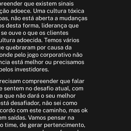
reender que existem sinais
ão adoece. Uma cultura tóxica
oas, não está aberta a mudanças
s desta forma, liderança que
 se ouve o que os clientes
ultura adoecida. Temos vários
ue quebraram por causa da
onde pelo jogo corporativo não
ência está melhor ou precisamos
pelos investidores.
 precisam compreender que falar
e sentem no desafio atual, com
ca que não dará o seu melhor
está desafiador, não sei como
ncordo com este caminho, mas ok
em saídas. Vamos pensar na
o time, de gerar pertencimento,