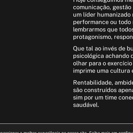
comunicação, gestão 
um líder humanizado n
performance ou todo 
lembrarmos que todos
protagonismo, respon
Que tal ao invés de b
psicológica achando 
olhar para o exercíci
imprime uma cultura 
Rentabilidade, ambide
são construídos apen
sim por um time conec
saudável.
oporcionar a melhor experiência no nosso site. Saiba mais em
config